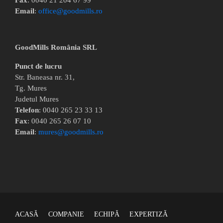
Fax
: 0040 21 204 67 99
Email
:
office@goodmills.ro
GoodMills România SRL
Punct de lucru
Str. Baneasa nr. 31,
Tg. Mures
Judetul Mures
Telefon
: 0040 265 23 33 13
Fax
: 0040 265 26 07 10
Email
:
mures@goodmills.ro
ACASĂ
COMPANIE
ECHIPĂ
EXPERTIZĂ