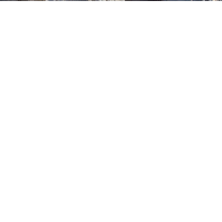
27.01.2025
CENTRALA FOTOVOLTAICA PENTRU
CONSUM PROPRIU 873 kWp
GOODMILLS ROMANIA