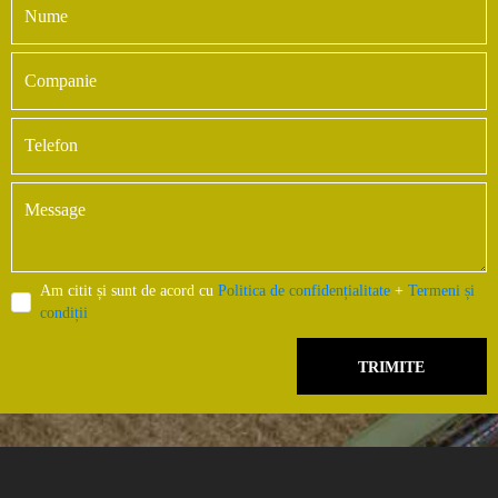
Am citit și sunt de acord cu
Politica de confidențialitate
+
Termeni și
condiții
TRIMITE