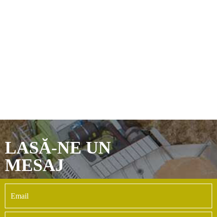
Având in vedere: Rezultatul procedurii de
atribuire a contractului de achiziție de lucrări
pentru proiectarea și execuția lucrărilor:
Citeste mai mult
LASĂ-NE UN
MESAJ