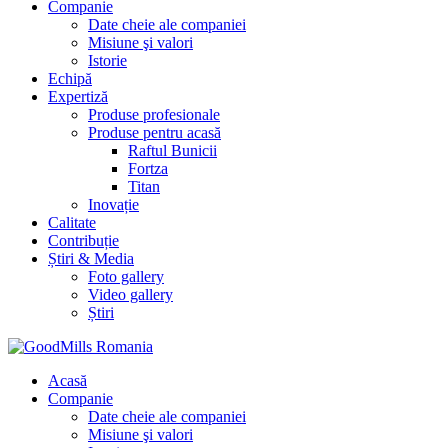
Companie
Date cheie ale companiei
Misiune şi valori
Istorie
Echipă
Expertiză
Produse profesionale
Produse pentru acasă
Raftul Bunicii
Fortza
Titan
Inovație
Calitate
Contribuție
Știri & Media
Foto gallery
Video gallery
Știri
Acasă
Companie
Date cheie ale companiei
Misiune şi valori