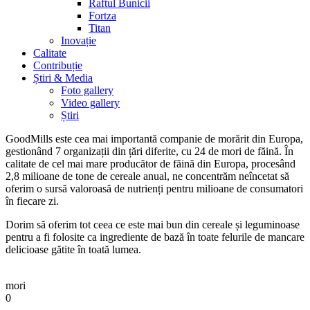
Raftul Bunicii
Fortza
Titan
Inovație
Calitate
Contribuție
Știri & Media
Foto gallery
Video gallery
Știri
GoodMills este cea mai importantă companie de morărit din Europa,
gestionând 7 organizații din țări diferite, cu 24 de mori de făină. În
calitate de cel mai mare producător de făină din Europa, procesând
2,8 milioane de tone de cereale anual, ne concentrăm neîncetat să
oferim o sursă valoroasă de nutrienți pentru milioane de consumatori
în fiecare zi.
Dorim să oferim tot ceea ce este mai bun din cereale și leguminoase
pentru a fi folosite ca ingrediente de bază în toate felurile de mancare
delicioase gătite în toată lumea.
mori
0