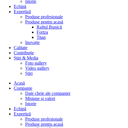
Istorie
Echipă
Expertiză
Produse profesionale
Produse pentru acasă
Raftul Bunicii
Fortza
Titan
Inovație
Calitate
Contribuție
Știri & Media
Foto gallery
Video gallery
Știri
Acasă
Companie
Date cheie ale companiei
Misiune şi valori
Istorie
Echipă
Expertiză
Produse profesionale
Produse pentru acasă