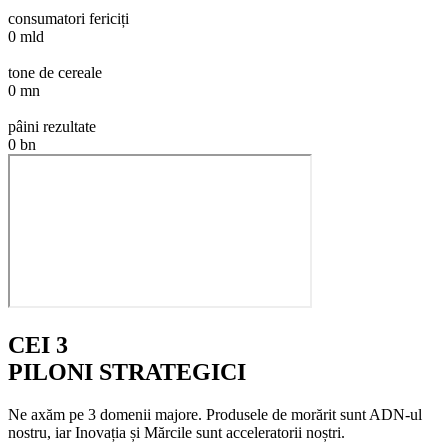
consumatori fericiți
0
mld
tone de cereale
0
mn
pâini rezultate
0
bn
CEI 3
PILONI STRATEGICI
Ne axăm pe 3 domenii majore. Produsele de morărit sunt ADN-ul
nostru, iar Inovația și Mărcile sunt acceleratorii noștri.