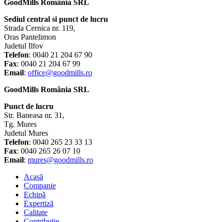
GoodMills România SRL
Sediul central si punct de lucru
Strada Cernica nr. 119,
Oras Pantelimon
Judetul Ilfov
Telefon
: 0040 21 204 67 90
Fax
: 0040 21 204 67 99
Email
:
office@goodmills.ro
GoodMills România SRL
Punct de lucru
Str. Baneasa nr. 31,
Tg. Mures
Judetul Mures
Telefon
: 0040 265 23 33 13
Fax
: 0040 265 26 07 10
Email
:
mures@goodmills.ro
Acasă
Companie
Echipă
Expertiză
Calitate
Contribuție