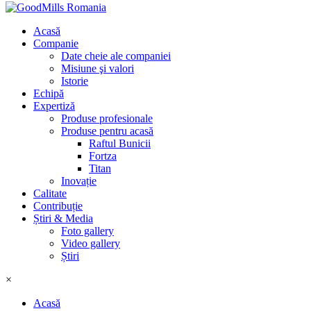
Acasă
Companie
Date cheie ale companiei
Misiune şi valori
Istorie
Echipă
Expertiză
Produse profesionale
Produse pentru acasă
Raftul Bunicii
Fortza
Titan
Inovație
Calitate
Contribuție
Știri & Media
Foto gallery
Video gallery
Știri
×
Acasă